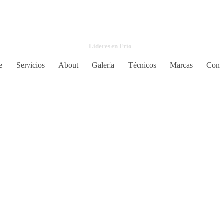
Refryacor
Lideres en Frío
e
Servicios
About
Galería
Técnicos
Marcas
Cont