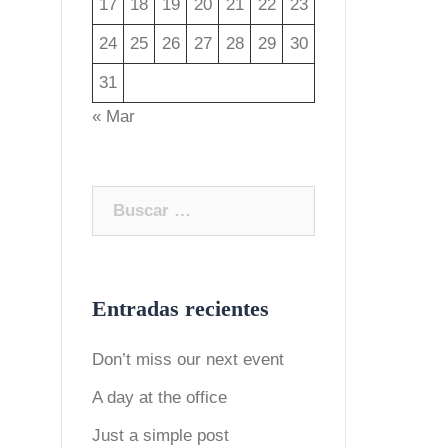
17
18
19
20
21
22
23
24
25
26
27
28
29
30
31
« Mar
Buscar:
Entradas recientes
Don’t miss our next event
A day at the office
Just a simple post