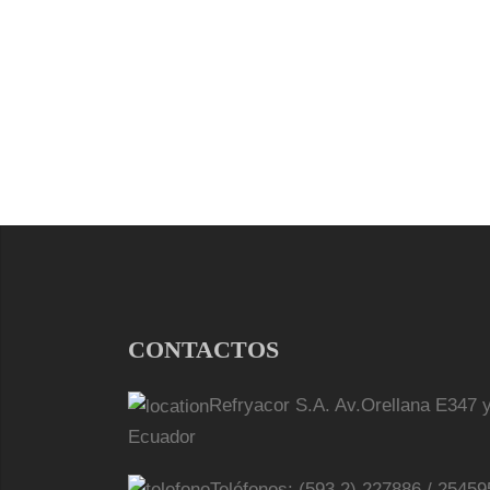
CONTACTOS
Refryacor S.A. Av.Orellana E347 y
Ecuador
Teléfonos: (593 2) 227886 / 25459