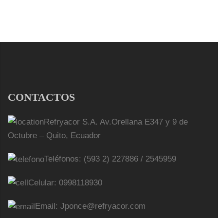
CONTACTOS
Refryacor S.A. Av.Orellana E347 y 9 de
Octubre – Quito, Ecuador
Teléfonos: (593 2) 227886 / 2545959
Celular: 0998118930
Email: Jponce@refryacor.com