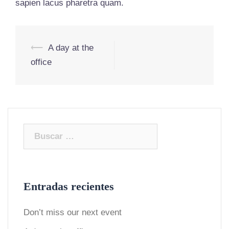
sapien lacus pharetra quam.
Navegación
⟵
A day at the
de
office
entradas
Buscar:
Entradas recientes
Don’t miss our next event