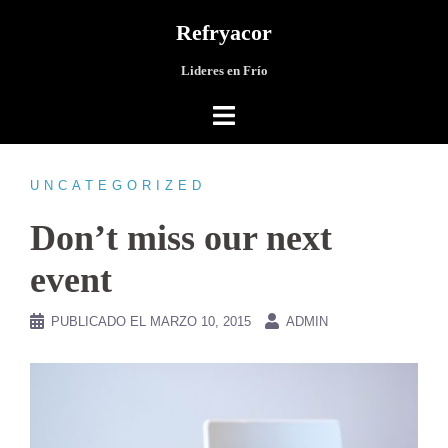
Saltar
Refryacor
al
contenido
Lideres en Frío
UNCATEGORIZED
Don’t miss our next
event
PUBLICADO EL
MARZO 10, 2015
ADMIN