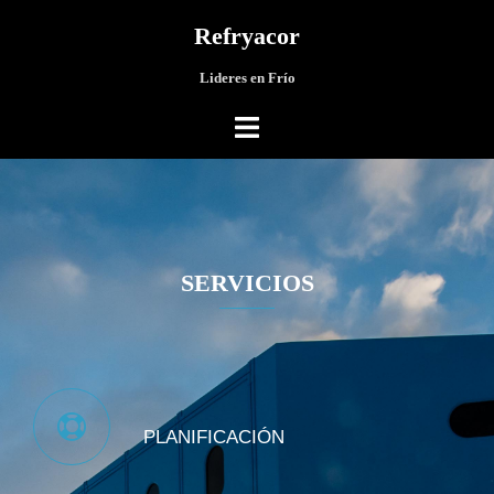
Saltar
Refryacor
al
contenido
Lideres en Frío
SERVICIOS
PLANIFICACIÓN