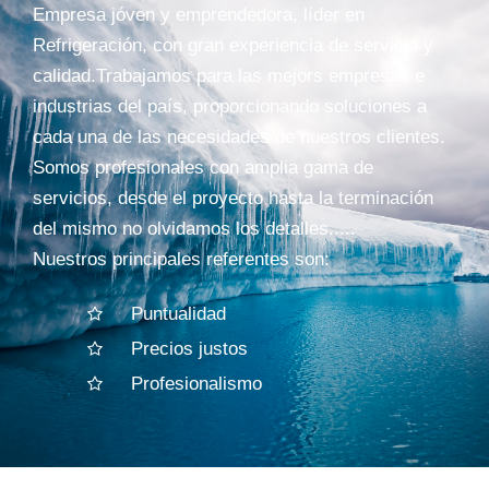
Empresa jóven y emprendedora, líder en
Refrigeración, con gran experiencia de servicio y
calidad.Trabajamos para las mejors empresas e
industrias del país, proporcionando soluciones a
cada una de las necesidades de nuestros clientes.
Somos profesionales con amplia gama de
servicios, desde el proyecto hasta la terminación
del mismo no olvidamos los detalles.....
Nuestros principales referentes son:
Puntualidad
Precios justos
Profesionalismo