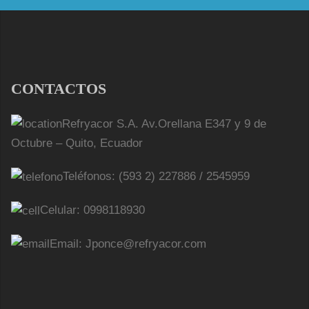
CONTACTOS
Refryacor S.A. Av.Orellana E347 y 9 de
Octubre – Quito, Ecuador
Teléfonos: (593 2) 227886 / 2545959
Celular: 0998118930
Email: Jponce@refryacor.com