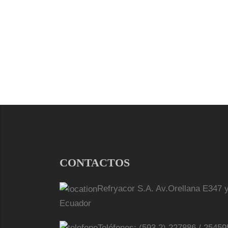
CONTACTOS
Refryacor S.A. Av.Orellana E347 y
Ecuador
Teléfonos: (593 2) 227886 / 25459