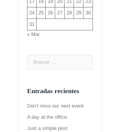
17
18
19
20
21
22
23
24
25
26
27
28
29
30
31
« Mar
Buscar:
Entradas recientes
Don’t miss our next event
A day at the office
Just a simple post