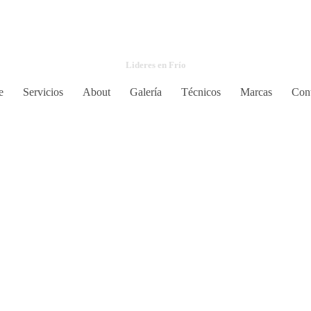
Refryacor
Lideres en Frío
e
Servicios
About
Galería
Técnicos
Marcas
Cont