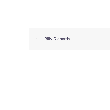
Navegación
⟵
Billy Richards
de
entradas