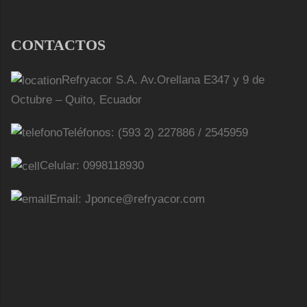
CONTACTOS
Refryacor S.A. Av.Orellana E347 y 9 de
Octubre – Quito, Ecuador
Teléfonos: (593 2) 227886 / 2545959
Celular: 0998118930
Email: Jponce@refryacor.com