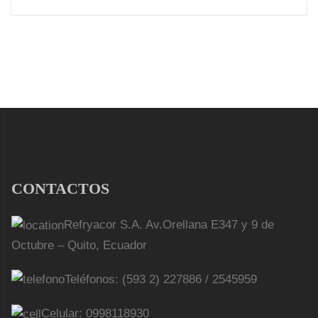
CONTACTOS
Refryacor S.A. Av.Orellana E347 y 9 de
Octubre – Quito, Ecuador
Teléfonos: (593 2) 227886 / 2545959
Celular: 0998118930