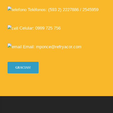
Teléfonos: (593 2) 2227886 / 2545959
Celular: 0999 725 756
Email: mponce@refryacor.com
GRACIAS!